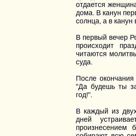
отдается женщина
дома. В канун пер
солнца, а в канун 
В первый вечер Р
происходит праз
читаются молитв
суда.
После окончания 
"Да будешь ты з
год!".
В каждый из двух
дней устраивае
произнесением б
собирают всю се