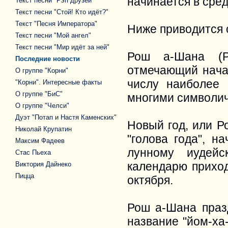
начинается в сред
Текст песни "Рэп друзей"
Текст песни "Стой! Кто идёт?"
Текст "Песня Императора"
Ниже приводится 
Текст песни "Мой ангел"
Текст песни "Мир идёт за ней"
Рош а-Шана (Р
Последние новости
отмечающий начал
О группе "Корни"
числу наиболее 
"Корни". Интересные факты
О группе "БиС"
многими символи
О группе "Челси"
Дуэт "Потап и Настя Каменских"
Новый год, или Р
Николай Крупатин
"голова года", н
Максим Фадеев
лунному иудейс
Стас Пьеха
календарю приход
Виктория Дайнеко
Пицца
октября.
Рош а-Шана празд
название "йом-ха-