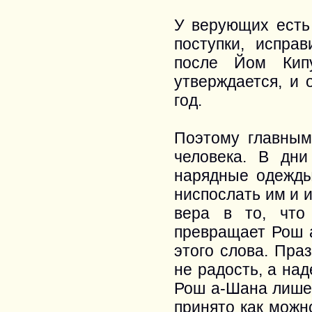
У верующих есть 
поступки, испра
после Йом Кипу
утверждается, и 
год.
Поэтому главным
человека. В дн
нарядные одежды
ниспослать им и 
вера в то, что
превращает Рош 
этого слова. Пр
не радость, а на
Рош а-Шана лишен
принято как можн