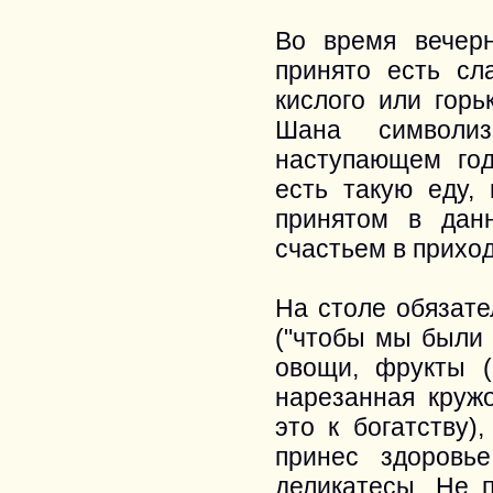
Во время вечерн
принято есть сл
кислого или горь
Шана символиз
наступающем год
есть такую еду,
принятом в дан
счастьем в прихо
На столе обязате
("чтобы мы были в
овощи, фрукты (
нарезанная круж
это к богатству)
принес здоровь
деликатесы. Не п