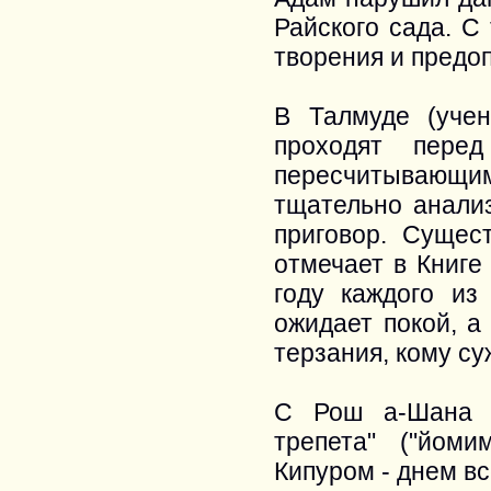
Райского сада. С
творения и предо
В Талмуде (учен
проходят пере
пересчитывающи
тщательно анали
приговор. Сущес
отмечает в Книге
году каждого из 
ожидает покой, а 
терзания, кому су
С Рош а-Шана н
трепета" ("йом
Кипуром - днем в