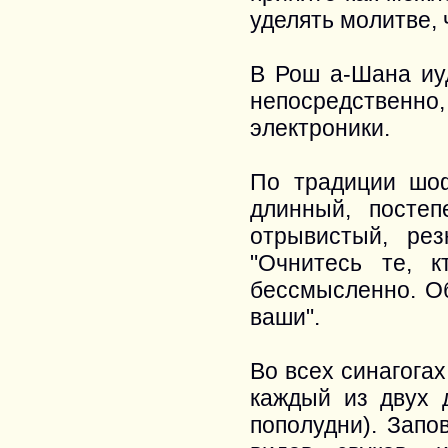
уделять молитве,
В Рош а-Шана иу
непосредственно,
электроники.
По традиции шоф
длинный, посте
отрывистый, ре
"Очнитесь те, 
бессмысленно. О
ваши".
Во всех синагога
каждый из двух 
пополудни). Запо