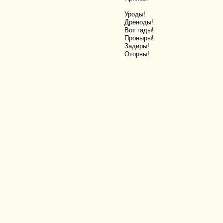
Уроды!
Дреноды!
Вот гады!
Проныры!
Задиры!
Оторвы!