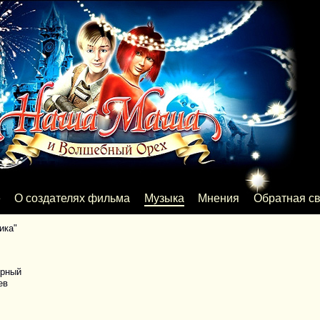
е
О создателях фильма
Музыка
Мнения
Обратная св
ика"
рный
ев