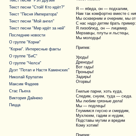
Текст песни "Рэп друзей"
Текст песни "Стой! Кто идёт?"
Я — ябеда, он — подхалим,
Нам так комфортно вместе с ни
Текст "Песня Императора"
Мы оскверним и очерним, мы о
Текст песни "Мой ангел"
С нас надо детям брать пример:
Текст песни "Мир идёт за ней"
Я лизоблюд, он — лицемер.
Мерзавцы, плуты и льстецы,
Последние новости
Мы молодцы!
О группе "Корни"
Припев:
"Корни". Интересные факты
О группе "БиС"
Уроды!
Дреноды!
О группе "Челси"
Вот гады!
Дуэт "Потап и Настя Каменских"
Проныры!
Задиры!
Николай Крупатин
Оторвы!
Максим Фадеев
Стас Пьеха
Гнилые парни, хоть куда,
Следим, снуем, туда — сюда.
Виктория Дайнеко
Мы любим грязные дела!
Пицца
Мы — подлецы!
Глумимся гнусно и смердим,
Мухлюем, гадим и нудим,
Подставы мутим и вредим
Кому хотим!
Припев: