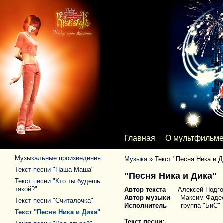
Главная
О мультфильм
Музыкальные произведения
Музыка
»
Текст "Песня Ника и Д
Текст песни "Наша Маша"
"Песня Ника и Дика"
Текст песни "Кто ты будешь
такой?"
Автор текста
Алексей Подго
Автор музыки
Максим Фаде
Текст песни "Считалочка"
Исполнитель
группа "БиС"
Текст "Песня Ника и Дика"
Текст песни: