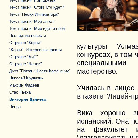
Текст песни "Рэп друзей"
Текст песни "Стой! Кто идёт?"
Текст "Песня Императора"
Текст песни "Мой ангел"
Текст песни "Мир идёт за ней"
Последние новости
О группе "Корни"
культуры "Алма
"Корни". Интересные факты
конкурсах, в том 
О группе "БиС"
специальными 
О группе "Челси"
мастерство.
Дуэт "Потап и Настя Каменских"
Николай Крупатин
Максим Фадеев
Училась в лицее, 
Стас Пьеха
в газете "Лицей-п
Виктория Дайнеко
Пицца
Вика хорошо зн
испанский. Она п
на факультет 
"разговаривать и 