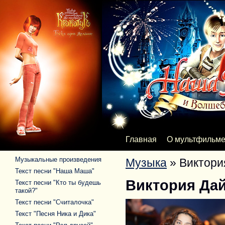
Главная
О мультфильм
Музыкальные произведения
Музыка
»
Виктори
Текст песни "Наша Маша"
Виктория Да
Текст песни "Кто ты будешь
такой?"
Текст песни "Считалочка"
Текст "Песня Ника и Дика"