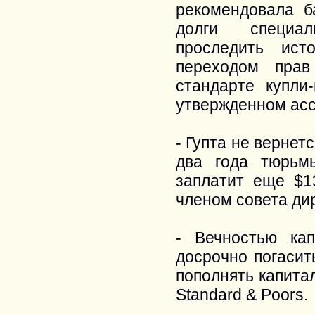
рекомендовала б
долги специал
проследить ис
переходом прав
стандарте купли
утвержденном асс
- Гупта не вернет
два года тюрьм
заплатит еще $
членом совета ди
- Вечностью ка
досрочно погасит
пополнять капита
Standard & Poors.