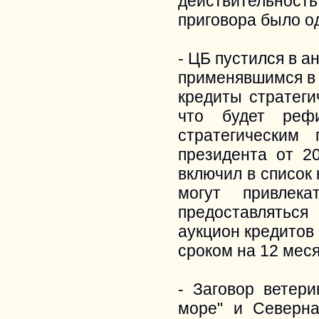
действительност
приговора было од
- ЦБ пустился в а
применявшимся в кр
кредиты стратеги
что будет рефи
стратегическим
президента от 2
включил в список
могут привлек
предоставляться
аукцион кредитов
сроком на 12 меся
- Заговор ветер
море" и Северн