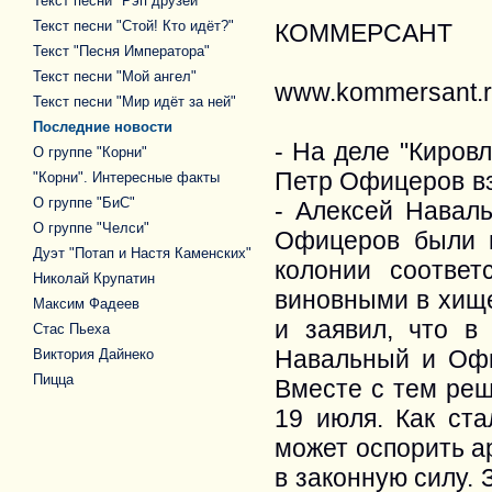
Текст песни "Рэп друзей"
Текст песни "Стой! Кто идёт?"
КОММЕРСАНТ
Текст "Песня Императора"
Текст песни "Мой ангел"
www.kommersant.
Текст песни "Мир идёт за ней"
Последние новости
- На деле "Киров
О группе "Корни"
Петр Офицеров вз
"Корни". Интересные факты
О группе "БиС"
- Алексей Навал
О группе "Челси"
Офицеров были п
Дуэт "Потап и Настя Каменских"
колонии соответ
Николай Крупатин
виновными в хище
Максим Фадеев
и заявил, что в 
Стас Пьеха
Навальный и Офи
Виктория Дайнеко
Пицца
Вместе с тем реш
19 июля. Как ста
может оспорить а
в законную силу.