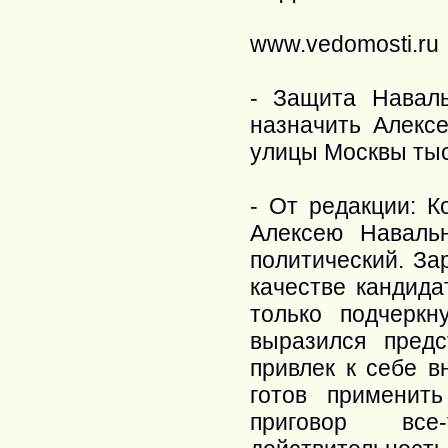
www.vedomosti.ru
- Защита Навал
назначить Алекс
улицы Москвы ты
- От редакции: К
Алексею Наваль
политический. За
качестве кандид
только подчеркн
выразился пред
привлек к себе в
готов применит
приговор все