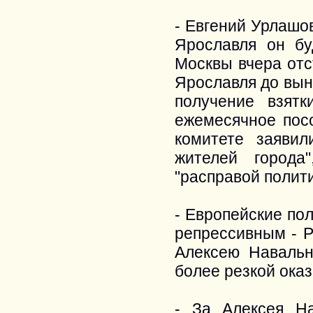
- Евгений Урлашо
Ярославля он бу
Москвы вчера отс
Ярославля до вын
получение взят
ежемесячное пос
комитете заяви
жителей города
"расправой полит
- Европейские по
репрессивным - Р
Алексею Навальн
более резкой оказ
- За Алексея На