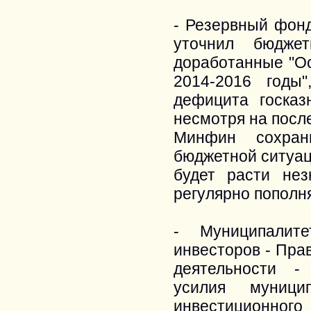
- Резервный фон
уточнил бюдже
доработанные "О
2014-2016 годы
дефицита госка
несмотря на посл
Минфин сохран
бюджетной ситуац
будет расти не
регулярно пополн
- Муниципалит
инвесторов - Пра
деятельности -
усилия муници
инвестиционног