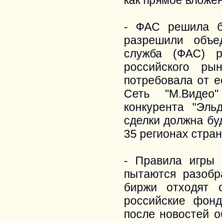
как прямое вложе
- ФАС решила б
разрешили объе
служба (ФАС) р
российского ры
потребовала от е
Сеть "М.Видео
конкурента "Эль
сделки должна бу
35 регионах стран
- Правила игры
пытаются разоб
биржи отходят 
российские фон
после новостей о