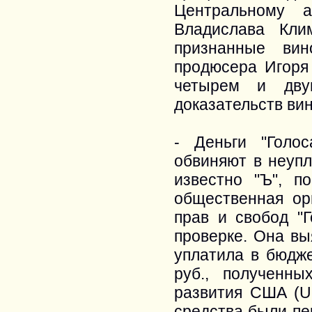
Центральному а
Владислава Кли
признанные ви
продюсера Игоря 
четырем и дву
доказательств ви
- Деньги "Голо
обвиняют в неупл
известно "Ъ", п
общественная ор
прав и свобод "Г
проверке. Она вы
уплатила в бюдже
руб., полученны
развития США (US
средства были пе