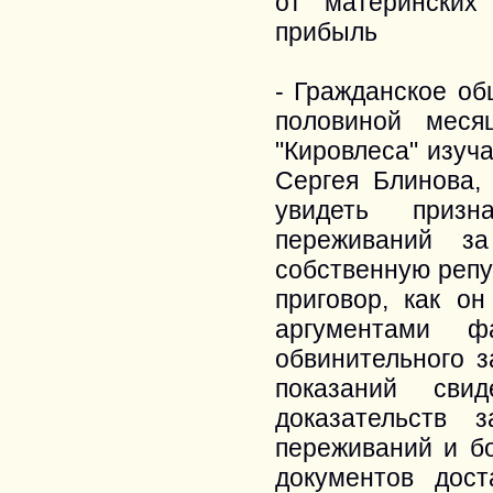
от материнских
прибыль
- Гражданское об
половиной мес
"Кировлеса" изуч
Сергея Блинова,
увидеть призн
переживаний з
собственную репут
приговор, как о
аргументами ф
обвинительного 
показаний сви
доказательств 
переживаний и б
документов дост