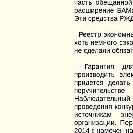
часть обещанной
расширение БАМа
Эти средства РЖД
- Реестр экономн
хоть немного сэк
не сделали обяза
- Гарантия дл
производить эле
придется делать
поручительст
Наблюдательный 
проведения конк
источникам эн
организации. Пе
2014 г. намечен на