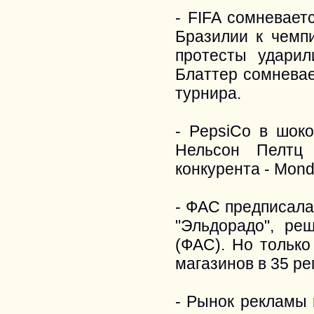
- FIFA сомневает
Бразилии к чемп
протесты удари
Блаттер сомневае
турнира.
- PepsiCo в шоко
Нельсон Пелтц 
конкурента - Mond
- ФАС предписала
"Эльдорадо", ре
(ФАС). Но только
магазинов в 35 ре
- Рынок рекламы 