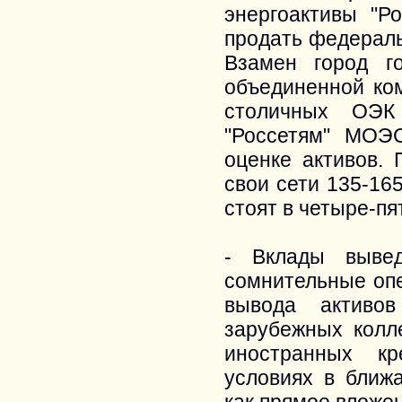
энергоактивы "Р
продать федераль
Взамен город г
объединенной ком
столичных ОЭК
"Россетям" МОЭ
оценке активов. 
свои сети 135-165
стоят в четыре-п
- Вклады выве
сомнительные опе
вывода активо
зарубежных колл
иностранных кр
условиях в ближ