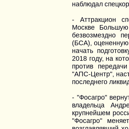
наблюдал спецко
- Аттракцион с
Москве Большую
безвозмездно п
(БСА), оцененную
начать подготов
2018 году, на ко
против передачи
"АПС-Центр", нас
последнего ликвид
- "Фосагро" верн
владельца Андр
крупнейшем росс
"Фосагро" меняе
возглавлявший хо