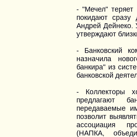
- "Мечел" теряет
покидают сразу 
Андрей Дейнеко. 
утверждают близк
- Банковский к
назначила ново
банкира" из сист
банковской деяте
- Коллекторы х
предлагают б
передаваемые им
позволит выявлят
ассоциация про
(НАПКА, объед