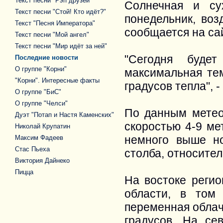
Текст песни "Рэп друзей"
Солнечная и су
Текст песни "Стой! Кто идёт?"
понедельник, воз
Текст "Песня Императора"
сообщается на са
Текст песни "Мой ангел"
Текст песни "Мир идёт за ней"
"Сегодня буде
Последние новости
О группе "Корни"
максимальная тем
"Корни". Интересные факты
градусов тепла", 
О группе "БиС"
О группе "Челси"
По данным метеор
Дуэт "Потап и Настя Каменских"
скоростью 4-9 ме
Николай Крупатин
немного выше н
Максим Фадеев
Стас Пьеха
столба, относител
Виктория Дайнеко
Пицца
На востоке регио
области, в том
переменная облач
градусов. На се