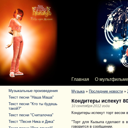
Главная
О мультфильм
Музыкальные произведения
Музыка
»
Последние новости
»
Текст песни "Наша Маша"
Кондитеры испекут 8
Текст песни "Кто ты будешь
10 сентября 2012 года
такой?"
Кондитеры испекут торт весом 
Текст песни "Считалочка"
Текст "Песня Ника и Дика"
"Торт для Кызыла сделают в в
говорится в сообщении.