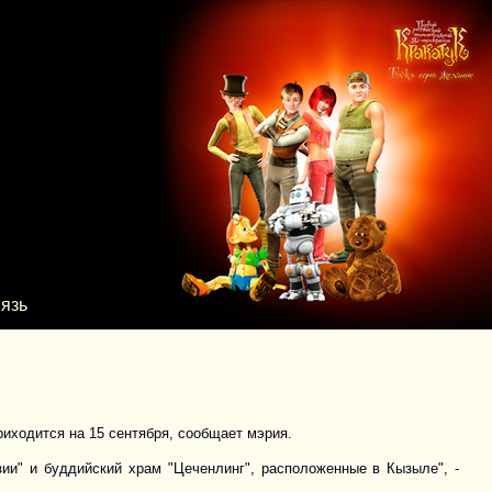
язь
риходится на 15 сентября, сообщает мэрия.
ии" и буддийский храм "Цеченлинг", расположенные в Кызыле", -