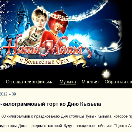
е
О создателях фильма
Музыка
Мнения
Обратная св
2012
»
09
0-килограммовый торт ко Дню Кызыла
в 80 килограммов к празднованию Дня столицы Тувы - Кызыла, которое п
иде горы Догээ, рядом с которой будут находиться обелиск "Центр Аз