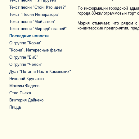
Текст песни "Рэп друзей"
Текст песни "Стой! Кто идёт?"
По информации городской админ
города 80-килограммовый торт
Текст "Песня Императора"
Текст песни "Мой ангел"
Мэрия отмечает, что рядом с 
кондитерские предприятия, пре
Текст песни "Мир идёт за ней"
Последние новости
О группе "Корни"
"Корни". Интересные факты
О группе "БиС"
О группе "Челси"
Дуэт "Потап и Настя Каменских"
Николай Крупатин
Максим Фадеев
Стас Пьеха
Виктория Дайнеко
Пицца