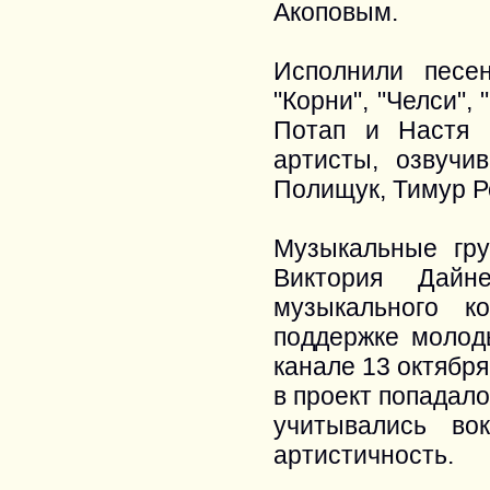
Акоповым.
Исполнили песе
"Корни", "Челси",
Потап и Настя 
артисты, озвуч
Полищук, Тимур Р
Музыкальные гру
Виктория Дайн
музыкального к
поддержке молод
канале 13 октября
в проект попадало
учитывались во
артистичность.