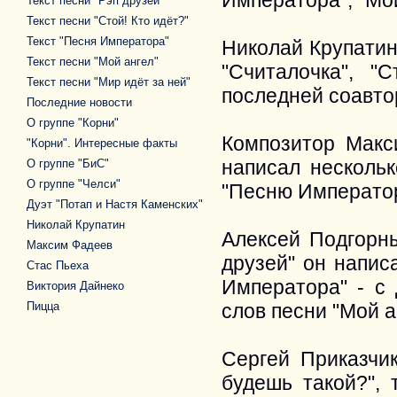
Императора", "Мой
Текст песни "Рэп друзей"
Текст песни "Стой! Кто идёт?"
Текст "Песня Императора"
Николай Крупатин
Текст песни "Мой ангел"
"Считалочка", "
Текст песни "Мир идёт за ней"
последней соавто
Последние новости
О группе "Корни"
Композитор Макс
"Корни". Интересные факты
написал нескольк
О группе "БиС"
О группе "Челси"
"Песню Императора
Дуэт "Потап и Настя Каменских"
Николай Крупатин
Алексей Подгорны
Максим Фадеев
друзей" он напис
Стас Пьеха
Императора" - 
Виктория Дайнеко
Пицца
слов песни "Мой а
Сергей Приказчи
будешь такой?", 