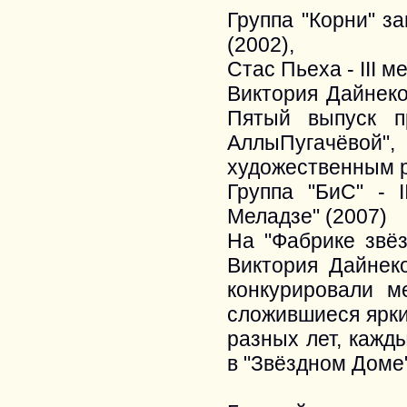
Группа "Корни" з
(2002),
Стас Пьеха - III 
Виктория Дайнеко
Пятый выпуск п
АллыПугачёвой
художественным 
Группа "БиС" - 
Меладзе" (2007)
На "Фабрике звёз
Виктория Дайнеко
конкурировали м
сложившиеся ярки
разных лет, кажд
в "Звёздном Доме"