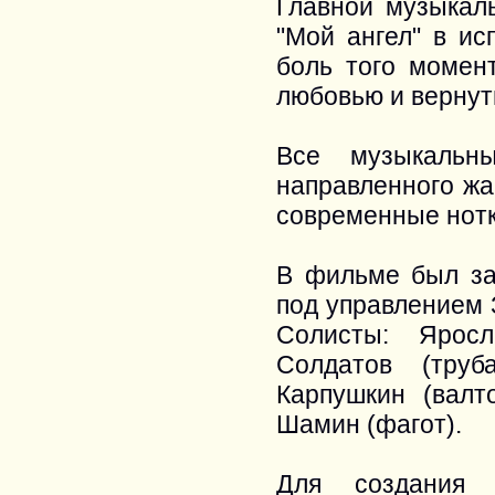
Главной музыкал
"Мой ангел" в ис
боль того момен
любовью и вернут
Все музыкальн
направленного жа
современные нотк
В фильме был за
под управлением 
Солисты: Яросл
Солдатов (труб
Карпушкин (валт
Шамин (фагот).
Для создания 