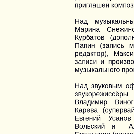
приглашен композ
Над музыкальн
Марина Снежинс
Курбатов (допол
Папин (запись м
редактор), Мак
записи и произв
музыкального про
Над звуковым о
звукорежиссёры
Владимир Виногр
Карева (суперва
Евгений Усано
Вольский и Ал