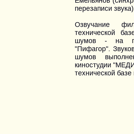
Емельянов (синх
перезаписи звука)
Озвучание фил
технической баз
шумов - на про
"Пифагор". Звук
шумов выполнен
киностудии "МЕДИ
технической базе